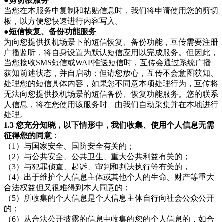
●剪切板服务
当您在本服务中复制和粘贴信息时，我们将申请使用您的剪切
板，以方便您快速进行内容写入。
●短信恢复、备份功能服务
为向您提供换机场景下的短信恢复、备份功能，互传需要注册
广播监听，将自身设置为默认短信应用以完成服务。但因此，
当您接收SMS短信或WAP推送短信时，互传会通过系统广播
获知前述状态，并自启动；但请您放心，互传不会意图获知、
处理您的短信具体内容，如果您不同意本项处理行为，互传将
无法向您提供换机场景的短信备份、恢复功能服务。您的联系
人信息，将在您使用该服务时，由我们自动采集并在本地进行
处理。
1.3 您充分知晓，以下情形中，我们收集、使用个人信息无需
征得您的同意：
（1）与国家安全、国防安全有关的；
（2）与公共安全、公共卫生、重大公共利益有关的；
（3）与犯罪侦查、起诉、审判和判决执行等有关的；
（4）出于维护个人信息主体或其他个人的生命、财产等重大
合法权益但又很难得到本人同意的；
（5）所收集的个人信息是个人信息主体自行向社会公众公开
的；
（6）从合法公开披露的信息中收集的您的个人信息的，如合