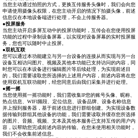
当您主动通过拍照的方式，更换互传服务头像时，我们会向您
申请使用摄像头权限，在您主动开启的情况下拍摄头像，前述
信息仅在本地设备端进行处理，不会上传服务器。
●投屏服务
当您主动开启多屏互动中的投屏功能时，互传会在您使用投屏
功能的过程中录制设备屏幕，以实现对设备屏幕的实时投屏服
务，您也可以随时中止投屏。
●双机互联
您可以通过本功能建立与另一台设备的连接从而实现与另一台
设备互相访问图片、视频及其他本功能已支持访问的内容，同
时您可以在本设备进行编辑图片等后续处理，为实现前述目
的，我们需要读取您所选择的上述用户内容，前述内容将在您
使用双机互联功能时，经您同意后由我们采集并进行处理。
●摇一摇
当您使用摇一摇功能时，我们需收集IP您的账号头像、昵称、
热点信息、WIFI频段、定位信息、设备品牌、设备名称信息
并上报到服务器，基于前述信息进行群组创建。为实现设备数
据传输到群组其他设备的功能，我们需要读取并缓存您所选择
的图片、音频、视频、文本及其他本服务已支持互传的用户内
容，以帮助您完成前述内容的传输。在您未使用相关功能时，
我们不会收集前述信息。