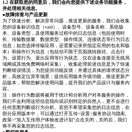
1.2 在获取您的同意后，我们会向您提供下述业务功能服务，
并处理相关信息。
●故障排查与产品更新
为了快速分析、解决异常问题，推送更新的服务，我们会收集
您的设备标识信息（vaid）、设备型号、设备名称、系统版
本、设备类型，及使用服务过程中的日志信息（包括使用时
长、传输数据量、数据类型、操作情况、连接状态等行为日志
信息；如您选择传输应用，还需要记录所指定应用的包名和版
本）和操作行为信息（包括但不限于页面跳转路径、点击行
为、设置行为、退出应用等行为状态，仅在设备连接至无线局
域网或其他免费网络时采集）。收集处理前述信息是为了快速
判断错误情况，为您提供功能反馈；并通过具体的请求状态分
析，高效定位异常场景；提供应用版本升级功能，推送更新产
品版本，帮助您解决使用问题，提升我们的产品设计与服务内
容。
注：操作行为数据将被用于统计和分析用户对本服务的操作，
我们不会利用这些信息指向或识别特定的自然人，更不会进行
任何意图判断或行为分析。若您不希望采集您的日志信息，在
部分应用版本中，可以通过打开互传>设置>服务协议与隐私
政策>“加入互传用户体验改进计划”点击关闭，关闭后，我们
将不再采集您的日志信息。